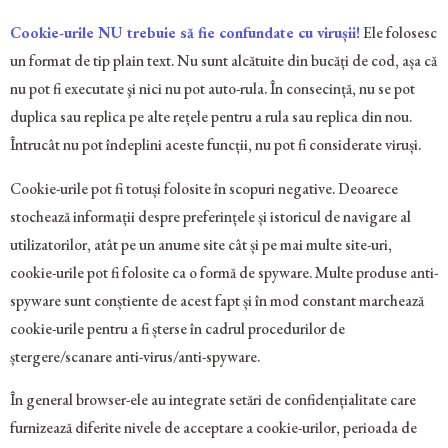
Cookie-urile NU trebuie să fie confundate cu virușii!
Ele folosesc
un format de tip plain text. Nu sunt alcătuite din bucăți de cod, așa că
nu pot fi executate şi nici nu pot auto-rula. În consecință, nu se pot
duplica sau replica pe alte rețele pentru a rula sau replica din nou.
Întrucât nu pot îndeplini aceste funcții, nu pot fi considerate viruși.
Cookie-urile pot fi totuși folosite în scopuri negative. Deoarece
stochează informații despre preferințele și istoricul de navigare al
utilizatorilor, atât pe un anume site cât și pe mai multe site-uri,
cookie-urile pot fi folosite ca o formă de spyware. Multe produse anti-
spyware sunt conștiente de acest fapt și în mod constant marchează
cookie-urile pentru a fi șterse în cadrul procedurilor de
ștergere/scanare anti-virus/anti-spyware.
În general browser-ele au integrate setări de confidențialitate care
furnizează diferite nivele de acceptare a cookie-urilor, perioada de