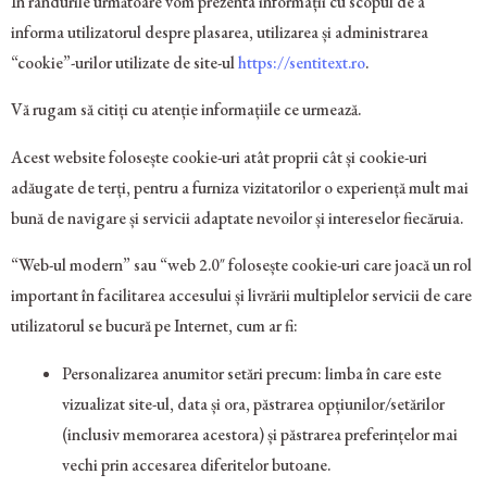
În rândurile următoare vom prezenta informații cu scopul de a
informa utilizatorul despre plasarea, utilizarea și administrarea
“cookie”-urilor utilizate de site-ul
https://sentitext.ro
.
Vă rugam să citiți cu atenție informațiile ce urmează.
Acest website folosește cookie-uri atât proprii cât și cookie-uri
adăugate de terți, pentru a furniza vizitatorilor o experiență mult mai
bună de navigare și servicii adaptate nevoilor și intereselor fiecăruia.
“Web-ul modern” sau “web 2.0″ folosește cookie-uri care joacă un rol
important în facilitarea accesului și livrării multiplelor servicii de care
utilizatorul se bucură pe Internet, cum ar fi:
Personalizarea anumitor setări precum: limba în care este
vizualizat site-ul, data și ora, păstrarea opțiunilor/setărilor
(inclusiv memorarea acestora) și păstrarea preferințelor mai
vechi prin accesarea diferitelor butoane.