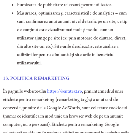
Furnizarea de publicitate relevantă pentru utilizator.
Măsurarea, optimizarea şi caracteristicile de analytics – cum
sunt confirmarea unui anumit nivel de trafic pe un site, ce tip
de conținut este vizualizat mai mult și modul cum un
utilizator ajunge pe site (ex: prin motoare de căutare, direct,
din alte site-uri etc). Site-urile derulează aceste analize a
utilizării lor pentru a îmbunătăți site-urile în beneficiul
utilizatorului.
13.
POLITICA REMARKETING
În paginile website-ului
https://sentitext.ro
, prin intermediul unei
etichete pentru remarketing (remarketing tag) şi a unui cod de
conversie, primite de la Google AdWords, sunt colectate cookie-uri
(număr ce identifica în mod unic un browser web de pe un anumit
computer, nu o persoană). Eticheta pentru remarketing Google
colectează cookie-uri în vederea afișării unor anunțuri în website-urile