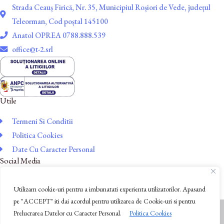
Strada Ceauș Firică, Nr. 35, Municipiul Roșiori de Vede, județul
Teleorman, Cod poștal 145100
Anatol OPREA 0788.888.539
office@t-2.srl
Utile
Termeni Si Conditii
Politica Cookies
Date Cu Caracter Personal
Social Media
Utilizam cookie-uri pentru a imbunatati experienta utilizatorilor. Apasand
pe "ACCEPT" iti dai acordul pentru utilizarea de Cookie-uri si pentru
Prelucrarea Datelor cu Caracter Personal.
Politica Cookies
Toate drepturile sunt rezervate © 2026 Copyright
T2 S.R.L