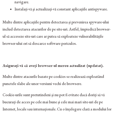
navigare.
Instalați-vă şi actualizați-vă constant aplicațiile antispyware.
Multe dintre aplicațiile pentru detectarea și prevenirea spyware-ului
includ detectarea atacurilor de pe site-uri. Astfel, împiedică browser-
ul să acceseze site-uri care ar putea să exploateze vulnerabilitățile
browser-ului ori să descarce software periculos.
Asigurați-vă că aveți browser-ul mereu actualizat (updatat).
Multe dintre atacurile bazate pe cookies se realizează exploatând
punctele slabe ale unor versiuni vechi de browsere.
Cookie-urile sunt pretutindeni și nu pot fi evitate dacă doriți să vă
bucurați de acces pe cele mai bune și cele mai mari site-uri de pe
Internet, locale sau internaționale. Cu o înțelegere clară a modului lor