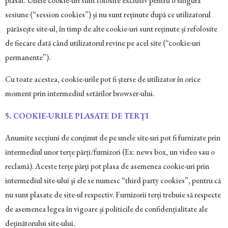
plasat. Unele cookie-uri sunt folosite exclusiv pentru o singură
sesiune (“session cookies”) și nu sunt reținute după ce utilizatorul
părăsește site-ul, în timp de alte cookie-uri sunt reținute și refolosite
de fiecare dată când utilizatorul revine pe acel site (“cookie-uri
permanente”).
Cu toate acestea, cookie-urile pot fi șterse de utilizator în orice
moment prin intermediul setărilor browser-ului.
5.
COOKIE-URILE PLASATE DE TERŢI
Anumite secțiuni de conținut de pe unele site-uri pot fi furnizate prin
intermediul unor terțe părți/furnizori (Ex: news box, un video sau o
reclamă). Aceste terțe părți pot plasa de asemenea cookie-uri prin
intermediul site-ului şi ele se numesc “third party cookies”, pentru că
nu sunt plasate de site-ul respectiv. Furnizorii terți trebuie să respecte
de asemenea legea în vigoare și politicile de confidențialitate ale
deținătorului site-ului.