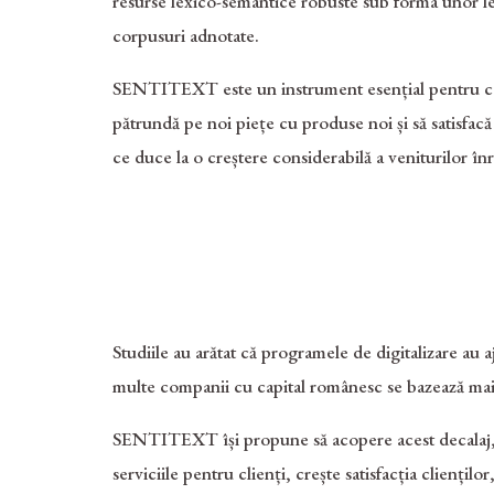
resurse lexico-semantice robuste sub forma unor le
corpusuri adnotate.
SENTITEXT este un instrument esențial pentru co
pătrundă pe noi piețe cu produse noi și să satisfac
ce duce la o creștere considerabilă a veniturilor înr
Studiile au arătat că programele de digitalizare au a
multe companii cu capital românesc se bazează mai 
SENTITEXT își propune să acopere acest decalaj, pu
serviciile pentru clienți, crește satisfacția clienți