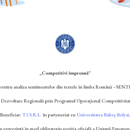
„Competitivi împreună”
pentru analiza sentimentelor din textele în limba
Română –SENTI
 Dezvoltare Regională prin Programul Operațional Competitivita
Beneficiar:
T2 S.R.L.
în parteneriat cu
Universitatea Babeș-Bolyai
u reprezintă în mod obligatoriu poziția oficială a Uniunii Europ