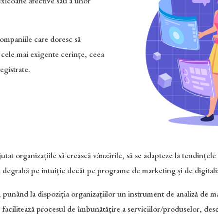
xicoane afective sau a unor
mpaniile care doresc să
ă cele mai exigente cerințe, ceea
egistrate.
jutat organizațiile să crească vânzările, să se adapteze la tendințel
degrabă pe intuiție decât pe programe de marketing și de digitali
nând la dispoziția organizațiilor un instrument de analiză de mar
lor, facilitează procesul de îmbunătățire a serviciilor/produselor, de