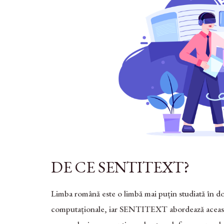
DE CE SENTITEXT?
Limba română este o limbă mai puțin studiată în dom
computaționale, iar SENTITEXT abordează aceast