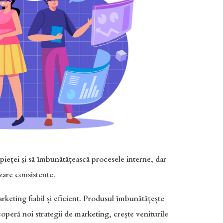
e pieței și să îmbunătățească procesele interne, dar
zare consistente.
keting fiabil și eficient. Produsul îmbunătățește
scoperă noi strategii de marketing, crește veniturile