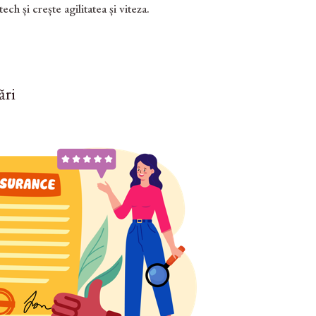
h și crește agilitatea și viteza.
ări