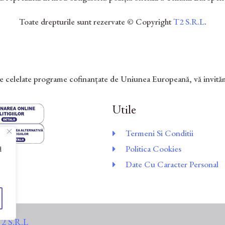
Toate drepturile sunt rezervate © Copyright
T2 S.R.L
.
re celelate programe cofinanțate de Uniunea Europeană, vă invităm
Utile
Termeni Si Conditii
Politica Cookies
d
Date Cu Caracter Personal
2 S.R.L