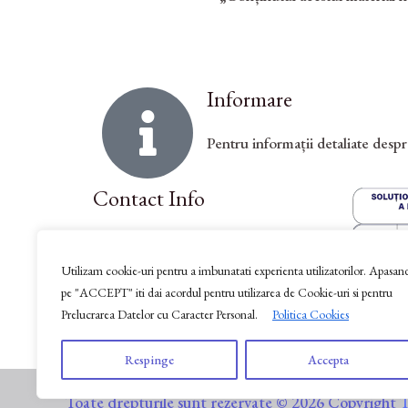
Informare
Pentru informații detaliate desp
Contact Info
Strada Ceauș Firică, Nr. 35,
Municipiul Roșiori de Vede, județul
Utilizam cookie-uri pentru a imbunatati experienta utilizatorilor. Apasan
pe "ACCEPT" iti dai acordul pentru utilizarea de Cookie-uri si pentru
Teleorman, Cod poștal 145100
Prelucrarea Datelor cu Caracter Personal.
Politica Cookies
Anatol OPREA 0788.888.539
office@t-2.srl
Respinge
Accepta
Toate drepturile sunt rezervate © 2026 Copyright
T