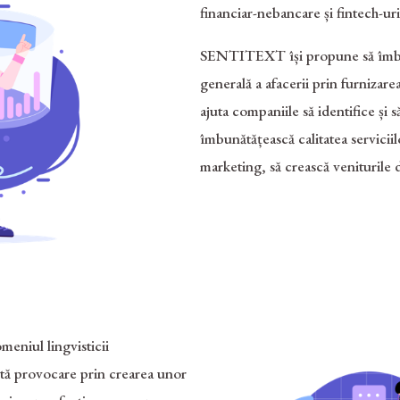
financiar-nebancare și fintech-ur
SENTITEXT își propune să îmbună
generală a afacerii prin furnizare
ajuta companiile să identifice și s
îmbunătățească calitatea servicii
marketing, să crească veniturile d
eniul lingvisticii
ă provocare prin crearea unor