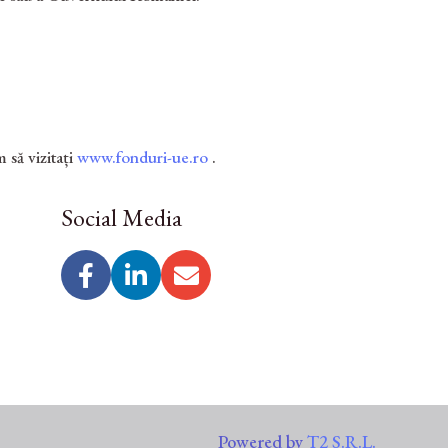
 să vizitați
www.fonduri-ue.ro
.
Social Media
Powered by
T2 S.R.L.